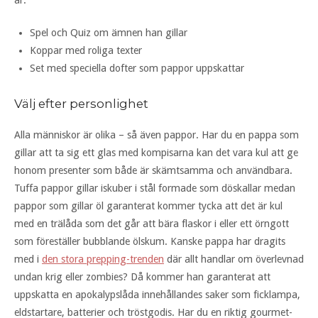
Spel och Quiz om ämnen han gillar
Koppar med roliga texter
Set med speciella dofter som pappor uppskattar
Välj efter personlighet
Alla människor är olika – så även pappor. Har du en pappa som
gillar att ta sig ett glas med kompisarna kan det vara kul att ge
honom presenter som både är skämtsamma och användbara.
Tuffa pappor gillar iskuber i stål formade som döskallar medan
pappor som gillar öl garanterat kommer tycka att det är kul
med en trälåda som det går att bära flaskor i eller ett örngott
som föreställer bubblande ölskum. Kanske pappa har dragits
med i
den stora prepping-trenden
där allt handlar om överlevnad
undan krig eller zombies? Då kommer han garanterat att
uppskatta en apokalypslåda innehållandes saker som ficklampa,
eldstartare, batterier och tröstgodis. Har du en riktig gourmet-