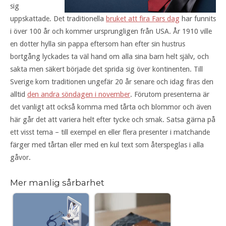
sig
uppskattade. Det traditionella
bruket att fira Fars dag
har funnits
i över 100 år och kommer ursprungligen från USA. År 1910 ville
en dotter hylla sin pappa eftersom han efter sin hustrus
bortgång lyckades ta väl hand om alla sina barn helt själv, och
sakta men säkert började det sprida sig över kontinenten. Till
Sverige kom traditionen ungefär 20 år senare och idag firas den
alltid
den andra söndagen i november
. Förutom presenterna är
det vanligt att också komma med tårta och blommor och även
här går det att variera helt efter tycke och smak. Satsa gärna på
ett visst tema – till exempel en eller flera presenter i matchande
färger med tårtan eller med en kul text som återspeglas i alla
gåvor.
Mer manlig sårbarhet