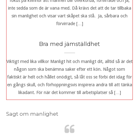
fokus på kvinnor att männen blir överkörda, förvirrade och ja,
inte sedda som de är vana med. Då krävs det att de tar tillbaka
sin manlighet och visar vart skåpet ska stå. Ja, sårbara och
förvirrade […]
Bra med jämställdhet
Viktigt med lika villkor Manligt hit och manligt dit, alltid så är det
någon som ska benämna saker efter ett kön. Något som
faktiskt är helt och hållet onödigt, så låt oss se förbi det idag för
en gångs skull, och förhoppningsvis inspirera andra till att tänka
likadant. För när det kommer till arbetsplatser så […]
Sagt om manlighet