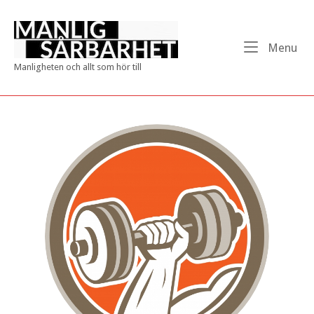
Skip
to
Home
content
Me
Menu
Manligheten och allt som hör till