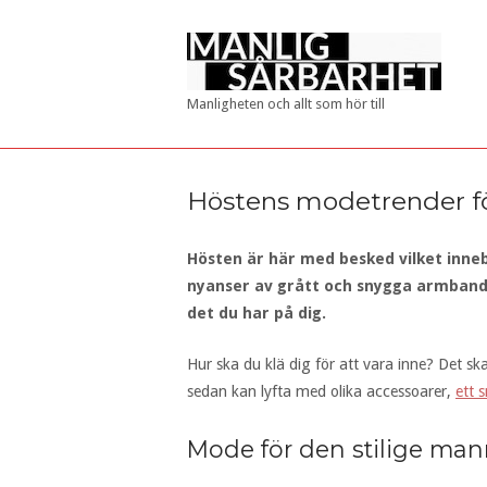
Skip
to
Home
content
Manligheten och allt som hör till
Höstens modetrender f
Hösten är här med besked vilket inneb
nyanser av grått och snygga armband s
det du har på dig.
Hur ska du klä dig för att vara inne? Det s
sedan kan lyfta med olika accessoarer,
ett 
Mode för den stilige ma