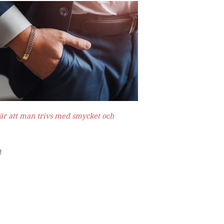
e är att man trivs med smycket och
!