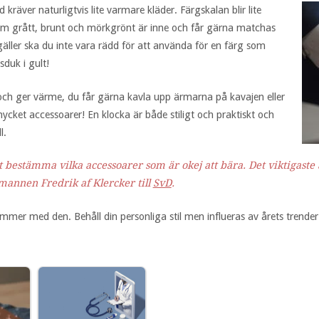
räver naturligtvis lite varmare kläder. Färgskalan blir lite
om grått, brunt och mörkgrönt är inne och får gärna matchas
äller ska du inte vara rädd för att använda för en färg som
sduk i gult!
och ger värme, du får gärna kavla upp ärmarna på kavajen eller
mycket accessoarer! En klocka är både stiligt och praktiskt och
l.
att bestämma vilka accessoarer som är okej att bära. Det viktigast
mannen Fredrik af Klercker till
SvD
.
mer med den. Behåll din personliga stil men influeras av årets trender