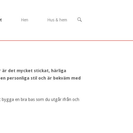
OPEN
t
Hen
Hus & hem
SEARCH
BAR
 är det mycket stickat, härliga
gen personliga stil och är bekväm med
att bygga en bra bas som du utgår ifrån och