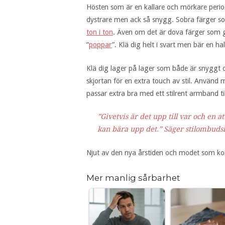
Hösten som är en kallare och mörkare period k
dystrare men ack så snygg. Sobra färger s
ton i ton
. Även om det är dova färger som g
”
poppar
”. Klä dig helt i svart men bär en hal
Klä dig lager på lager som både är snyggt 
skjortan för en extra touch av stil. Använd 
passar extra bra med ett stilrent armband til
”Givetvis är det upp till var och en 
kan bära upp det.” Säger stilombuds
Njut av den nya årstiden och modet som kom
Mer manlig sårbarhet