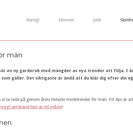
Manligt
Ekonomi
Jobb
Skönhe
ör män
är en ny garderob med mängder av nya trender att följa. I år
om gäller. Det viktigaste är ändå att du klär dig efter din e
ka vi ta reda på genom årets hetaste modetrender för män. Ett tips är 
snyggt armband herr är ett måste
!
nnen